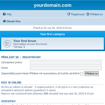
yourdomain.com
FAQ
Registrovat
Přihlásit se
Obsah fóra
Právě je čtv srp 06, 2026 8:59 pm
Your first category
Your first forum
Description of your first forum.
Témata:
1
PŘIHLÁSIT SE
•
REGISTROVAT
Uživatelské jméno:
Heslo:
Zapomněl(a) jsem heslo
Přihlásit mě automaticky při každé návštěvě
KDO JE ONLINE
Ve fóru je celkem
1
uživatel :: 0 registrovaných, 0 skrytých a 1 host (založeno na
uživatelích aktivních během posledních 5 minut)
Nejvíce zde současně bylo přítomno
334
uživatelů dne pon dub 28, 2025 8:10 pm
STATISTIKY