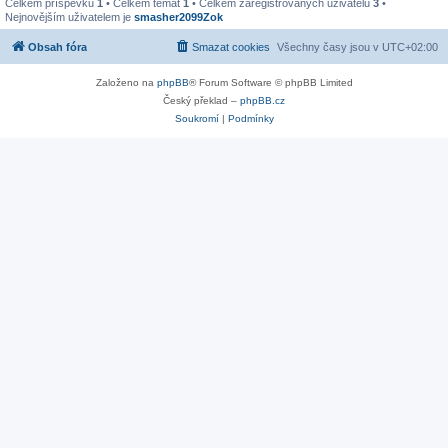
Celkem příspěvků
1
• Celkem témat
1
• Celkem zaregistrovaných uživatelů
3
•
Nejnovějším uživatelem je
smasher2099Zok
Obsah fóra
Smazat cookies
Všechny časy jsou v
UTC+02:00
Založeno na
phpBB
® Forum Software © phpBB Limited
Český překlad –
phpBB.cz
Soukromí
|
Podmínky